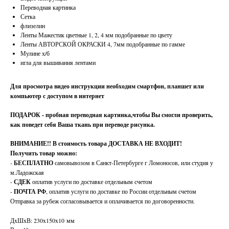
Переводная картинка
Сетка
флизелин
Ленты Мажестик цветные 1, 2, 4 мм подобранные по цвету
Ленты АВТОРСКОЙ ОКРАСКИ 4, 7мм подобранные по гамме
Мулине х/б
игла для вышивания лентами
Для просмотра видео инструкции необходим смартфон, планшет или
компьютер с доступом в интернет
ПОДАРОК - пробная переводная картинка,чтобы Вы смогли проверить,
как поведет себя Ваша ткань при переводе рисунка.
ВНИМАНИЕ!!
В стоимость товара ДОСТАВКА НЕ ВХОДИТ!
Получить товар можно:
-
БЕСПЛАТНО
самовывозом в Санкт-Петербурге г Ломоносов, или студия у
м.Ладожская
-
СДЕК
оплатив услуги по доставке отдельным счетом
-
ПОЧТА РФ
, оплатив услуги по доставке по России отдельным счетом
Отправка за рубеж согласовывается и оплачивается по договоренности.
ДxШxВ: 230x150x10 мм