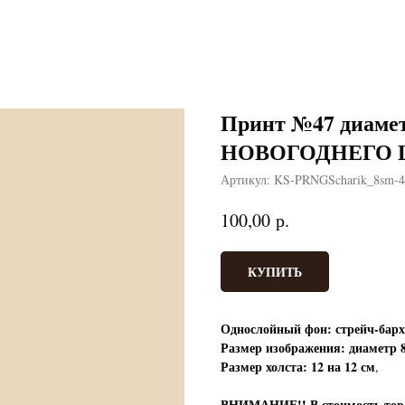
Принт №47 диамет
НОВОГОДНЕГО
Артикул:
KS-PRNGScharik_8sm-4
р.
100,00
КУПИТЬ
Однослойный фон: стрейч-барх
Размер изображения: диаметр 
Размер холста: 12 на 12 см
,
ВНИМАНИЕ!!
В стоимость т