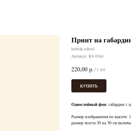
Принт на габар
kubrak-school
Артикул:
KS-0364
р.
220,00
/
1 шт
КУПИТЬ
Однослойный фон:
габардин с ц
Размер изображения по высоте: 1
размер холста 30 на 30 см включа