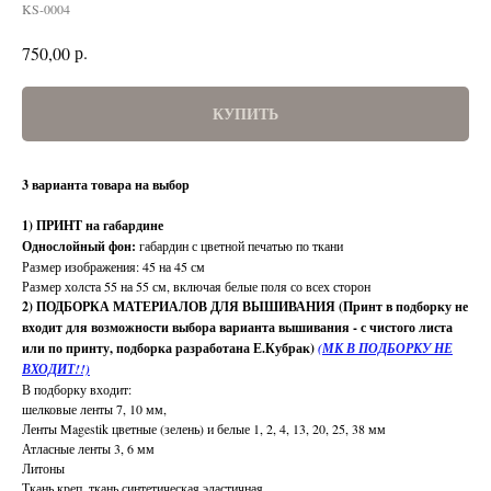
KS-0004
р.
750,00
КУПИТЬ
3 варианта товара на выбор
1) ПРИНТ на габардине
Однослойный фон:
габардин с цветной печатью по ткани
Размер изображения: 45 на 45 см
Размер холста 55 на 55 см, включая белые поля со всех сторон
2) ПОДБОРКА МАТЕРИАЛОВ ДЛЯ ВЫШИВАНИЯ (Принт в подборку не
входит для возможности выбора варианта вышивания - с чистого листа
или по принту, подборка разработана Е.Кубрак)
(МК В ПОДБОРКУ НЕ
ВХОДИТ!!)
В подборку входит:
шелковые ленты 7, 10 мм,
Ленты Magestik цветные (зелень) и белые 1, 2, 4, 13, 20, 25, 38 мм
Атласные ленты 3, 6 мм
Литоны
Ткань креп, ткань синтетическая эластичная