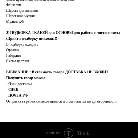
Флизелин
Шерсть для валяния
Шерстяное мулине
Мулине х/б
3) ПОДБОРКА ТКАНЕЙ для ОСНОВЫ для работы с чистого листа
(Принт в подборку не входит!!)
В подборку входит :
Органза
Габардин
Схема цветная
ВНИМАНИЕ!!
В стоимость товара ДОСТАВКА НЕ ВХОДИТ!
Получить товар можно:
-
Озон доставка
-
СДЕК
-
ПОЧТА РФ
Отправка за рубеж согласовывается и оплачивается по договоренности.
Tilda
Made on