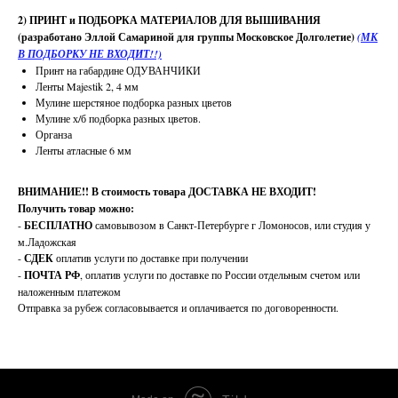
2) ПРИНТ и ПОДБОРКА МАТЕРИАЛОВ ДЛЯ ВЫШИВАНИЯ
(разработано Эллой Самариной для группы Московское Долголетие)
(МК
В ПОДБОРКУ НЕ ВХОДИТ!!)
Принт на габардине ОДУВАНЧИКИ
Ленты Majestik 2, 4 мм
Мулине шерстяное подборка разных цветов
Мулине х/б подборка разных цветов.
Органза
Ленты атласные 6 мм
ВНИМАНИЕ!!
В стоимость товара ДОСТАВКА НЕ ВХОДИТ!
Получить товар можно:
-
БЕСПЛАТНО
самовывозом в Санкт-Петербурге г Ломоносов, или студия у
м.Ладожская
-
СДЕК
оплатив услуги по доставке при получении
-
ПОЧТА РФ
, оплатив услуги по доставке по России отдельным счетом или
наложенным платежом
Отправка за рубеж согласовывается и оплачивается по договоренности.