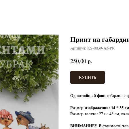
Принт на габарди
Артикул:
KS-0039-A3-PR
р.
250,00
КУПИТЬ
Однослойный фон:
габардин с ц
Размер изображения: 14 * 35 с
Размер холста:
27 на 48 см, вклю
ВНИМАНИЕ!!
В стоимость т