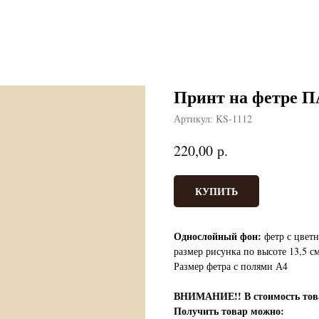
Принт на фетре
Артикул:
KS-1112
р.
220,00
КУПИТЬ
Однослойный фон:
фетр с цветн
размер рисунка по высоте 13,5 с
Размер фетра с полями А4
ВНИМАНИЕ!!
В стоимость т
Получить товар можно: