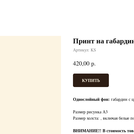
Принт на габарди
Артикул:
KS
р.
420,00
КУПИТЬ
Однослойный фон:
габардин с ц
Размер рисунка А3
Размер холста: , включая белые п
ВНИМАНИЕ!!
В стоимость т