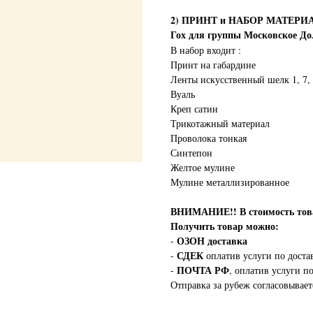
2) ПРИНТ и НАБОР МАТЕРИА
Гох для группы Московское До
В набор входит :
Принт на габардине
Ленты искусственный шелк 1, 7, 
Вуаль
Креп сатин
Трикотажный материал
Проволока тонкая
Синтепон
Желтое мулине
Мулине металлизированное
ВНИМАНИЕ!!
В стоимость т
Получить товар можно:
ОЗОН доставка
-
СДЕК
-
оплатив услуги по доста
ПОЧТА РФ
-
, оплатив услуги п
Отправка за рубеж согласовывает