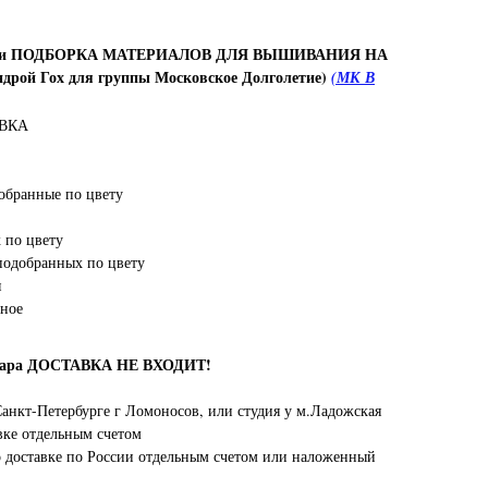
 и ПОДБОРКА МАТЕРИАЛОВ ДЛЯ ВЫШИВАНИЯ НА
дрой Гох для группы Московское Долголетие)
(МК В
ОВКА
обранные по цвету
 по цвету
подобранных по цвету
я
нное
овара ДОСТАВКА НЕ ВХОДИТ!
анкт-Петербурге г Ломоносов, или студия у м.Ладожская
вке отдельным счетом
о доставке по России отдельным счетом или наложенный