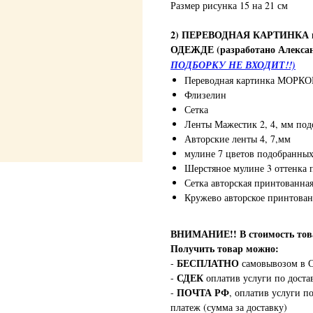
Размер рисунка 15 на 21 см
2) ПЕРЕВОДНАЯ КАРТИНКА
ОДЕЖДЕ (разработано Алексан
ПОДБОРКУ НЕ ВХОДИТ!!)
Переводная картинка МОРК
Флизелин
Сетка
Ленты Мажестик 2, 4, мм под
Авторские ленты 4, 7,мм
мулине 7 цветов подобранных
Шерстяное мулине 3 оттенка 
Сетка авторская принтованна
Кружево авторское принтова
ВНИМАНИЕ!!
В стоимость т
Получить товар можно:
БЕСПЛАТНО
-
самовывозом в С
СДЕК
-
оплатив услуги по доста
ПОЧТА РФ
-
, оплатив услуги п
платеж (сумма за доставку)