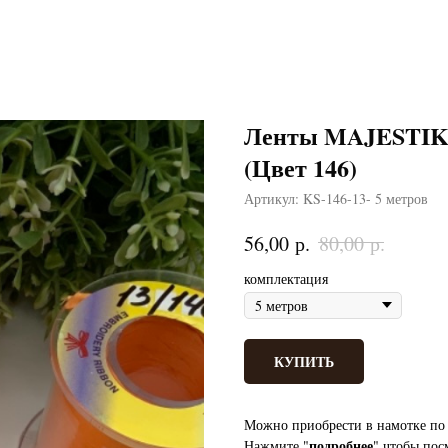
Ленты MAJESTIK 
(Цвет 146)
Артикул:
KS-146-13- 5 метров
р.
р.
56,00
80,00
комплектация
КУПИТЬ
Можно приобрести в намотке по 
подробнее
Нажмите "
" чтобы пос