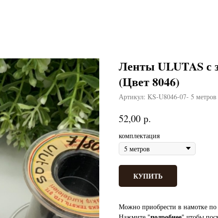
Ленты ULUTAS с з
(Цвет 8046)
Артикул:
KS-U8046-07- 5 метров
р.
52,00
комплектация
КУПИТЬ
Можно приобрести в намотке по 
подробнее
Нажмите "
" чтобы пос