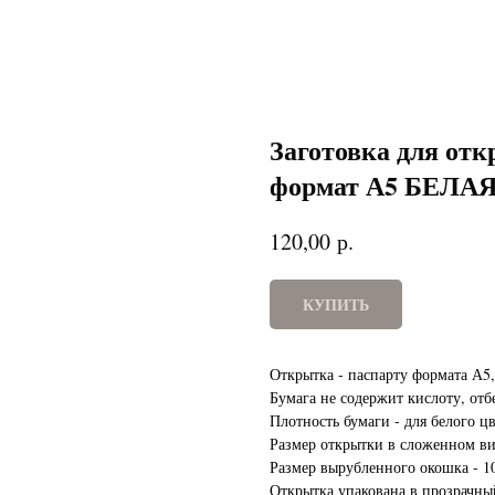
Заготовка для от
формат А5 БЕЛА
р.
120,00
КУПИТЬ
Открытка - паспарту формата А5,
Бумага не содержит кислоту, отб
Плотность бумаги - для белого цв
Размер открытки в сложенном вид
Размер вырубленного окошка - 1
Открытка упакована в прозрачны