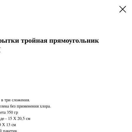
крытки тройная прямоугольник
Я
 в три сложения.
елена без применения хлора.
ета 350 гр
е - 15 Х 20,5 см
0 Х 13 см
й пакетик.