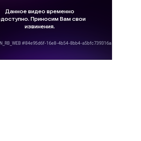
 по декорированию НОВОГОДНЕГО ШАРИКА
ЛОВИНКАМИ" (без вышивки)
а КУБРАК