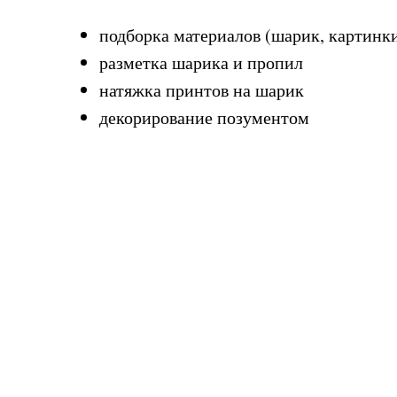
подборка материалов (шарик, картинки
разметка шарика и пропил
натяжка принтов на шарик
декорирование позументом
Обязательно посмотрите это видео, что
клей для декора.