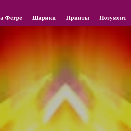
а Фетре
Шарики
Принты
Позумент