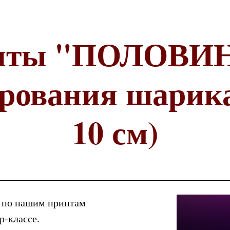
нты "ПОЛОВИ
ирования шарик
10 см)
к по нашим принтам
-классе.