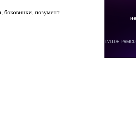
, боковинки, позумент
Мастер-класс
принтами "ПО
Автор МК Екатерин
бы выбрать правильный