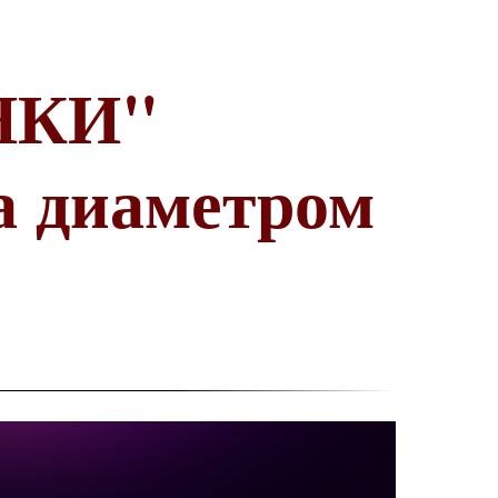
НКИ"
а диаметром