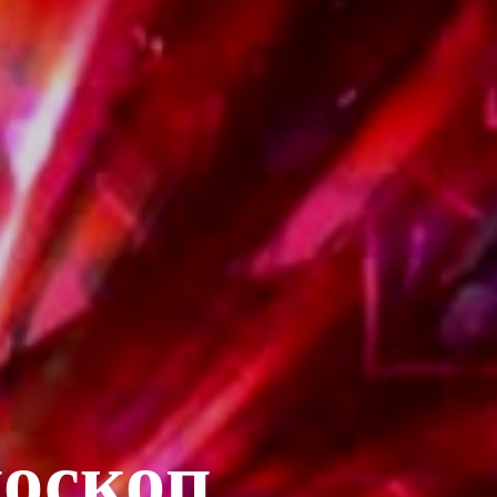
доскоп