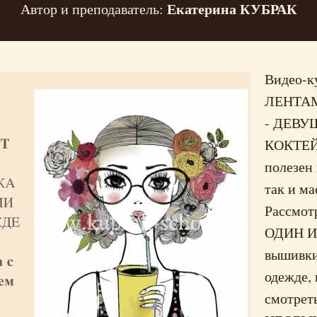
Екатерина КУБРАК
Автор и преподаватель:
Видео-
ЛЕНТА
- ДЕВУ
КОКТЕЙ
полезен
так и ма
Рассмот
ОДИН И
вышивки
одежде, 
смотрет